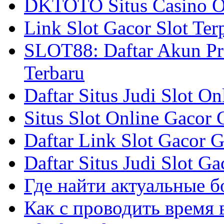
DKTOTO Situs Casino O
Link Slot Gacor Slot Ter
SLOT88: Daftar Akun Pro
Terbaru
Daftar Situs Judi Slot On
Situs Slot Online Gaco
Daftar Link Slot Gacor
Daftar Situs Judi Slot G
Где найти актуальные 
Как с проводить время в