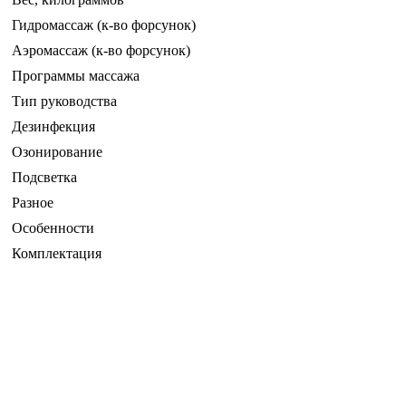
Гидромассаж (к-во форсунок)
Аэромассаж (к-во форсунок)
Программы массажа
Тип руководства
Дезинфекция
Озонирование
Подсветка
Разное
Особенности
Комплектация