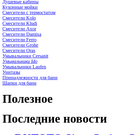
Душевые кабины
Кухонные мойки
Смесители с термостатом
Смесители Kolo
Смесители Kludi
Смесители Axor
Смесители Damixa
Смесители Ferro
Смесители Grohe
Смесители Oras
Умывальники Cersanit
Умывальники Ido
Умывальники Laufen
Унитазы
Принадлежности для бани
Шапки для бани
Полезное
Последние новости