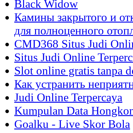
Black Widow
Камины закрытого и от
для полноценного отоп
CMD368 Situs Judi Onlin
Situs Judi Online Terper
Slot online gratis tanpa d
Как устранить неприятн
Judi Online Terpercaya
Kumpulan Data Hongkon
Goalku - Live Skor Bola