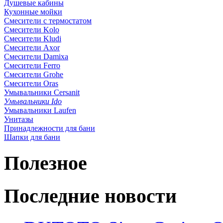
Душевые кабины
Кухонные мойки
Смесители с термостатом
Смесители Kolo
Смесители Kludi
Смесители Axor
Смесители Damixa
Смесители Ferro
Смесители Grohe
Смесители Oras
Умывальники Cersanit
Умывальники Ido
Умывальники Laufen
Унитазы
Принадлежности для бани
Шапки для бани
Полезное
Последние новости