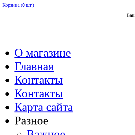
Корзина (
0
шт.)
Ваш
О магазине
Главная
Контакты
Контакты
Карта сайта
Разное
Важное