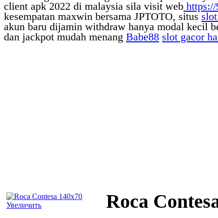
client apk 2022 di malaysia sila visit web
https:/
kesempatan maxwin bersama JPTOTO, situs
slo
akun baru dijamin withdraw hanya modal kecil b
dan jackpot mudah menang
Babe88
slot gacor har
Roca Contes
Увеличить