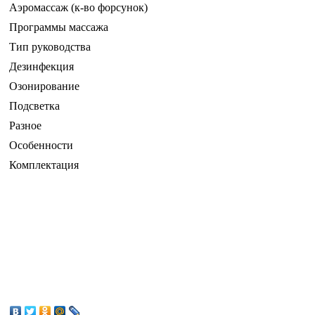
Аэромассаж (к-во форсунок)
Программы массажа
Тип руководства
Дезинфекция
Озонирование
Подсветка
Разное
Особенности
Комплектация