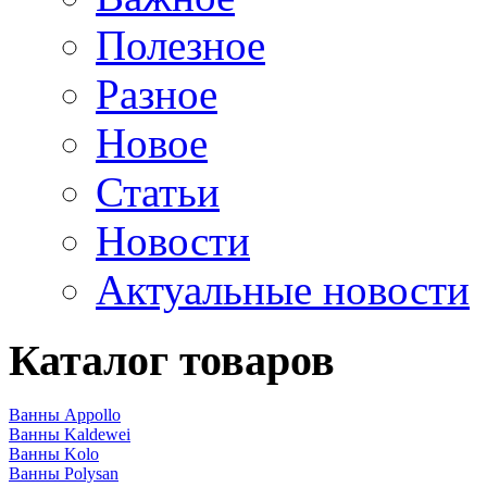
Полезное
Разное
Новое
Статьи
Новости
Актуальные новости
Каталог товаров
Ванны Appollo
Ванны Kaldewei
Ванны Kolo
Ванны Polysan