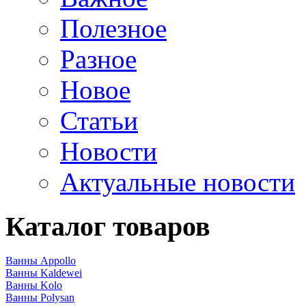
Полезное
Разное
Новое
Статьи
Новости
Актуальные новости
Каталог товаров
Ванны Appollo
Ванны Kaldewei
Ванны Kolo
Ванны Polysan