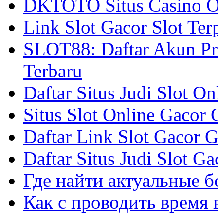
DKTOTO Situs Casino O
Link Slot Gacor Slot Ter
SLOT88: Daftar Akun Pro
Terbaru
Daftar Situs Judi Slot On
Situs Slot Online Gaco
Daftar Link Slot Gacor
Daftar Situs Judi Slot G
Где найти актуальные 
Как с проводить время в